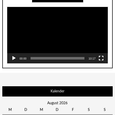
Video-
Player
00:00
10:17
Kalender
August 2026
M
D
M
D
F
S
S