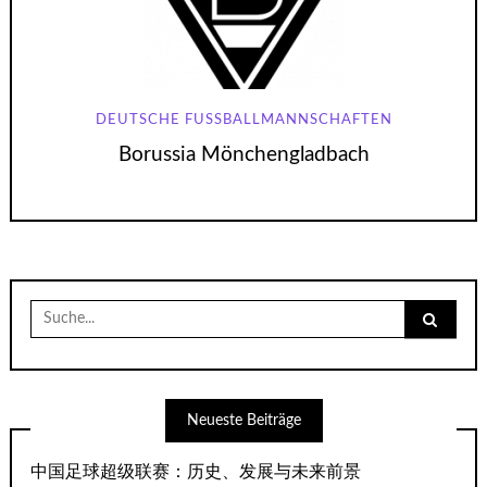
DEUTSCHE FUSSBALLMANNSCHAFTEN
Borussia Mönchengladbach
Suche
nach:
Neueste Beiträge
中国足球超级联赛：历史、发展与未来前景